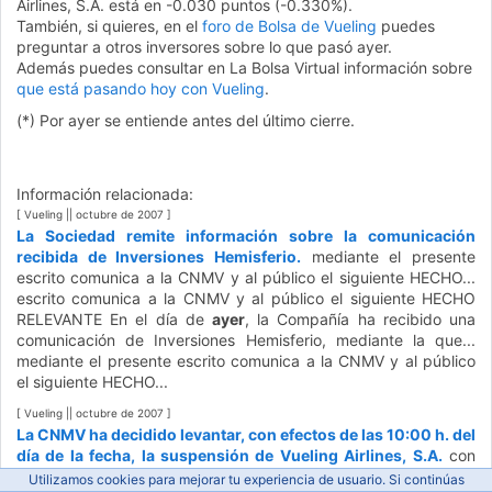
Airlines, S.A. está en -0.030 puntos (-0.330%).
También, si quieres, en el
foro de Bolsa de Vueling
puedes
preguntar a otros inversores sobre lo que pasó ayer.
Además puedes consultar en La Bolsa Virtual información sobre
que está pasando hoy con Vueling
.
(*) Por ayer se entiende antes del último cierre.
Información relacionada:
[ Vueling || octubre de 2007 ]
La Sociedad remite información sobre la comunicación
recibida de Inversiones Hemisferio.
mediante el presente
escrito comunica a la CNMV y al público el siguiente HECHO...
escrito comunica a la CNMV y al público el siguiente HECHO
RELEVANTE En el día de
ayer
, la Compañía ha recibido una
comunicación de Inversiones Hemisferio, mediante la que...
mediante el presente escrito comunica a la CNMV y al público
el siguiente HECHO...
[ Vueling || octubre de 2007 ]
La CNMV ha decidido levantar, con efectos de las 10:00 h. del
día de la fecha, la suspensión de Vueling Airlines, S.A.
con
efectos de las 10:00 h. del día de la fecha, la suspensión
Utilizamos cookies para mejorar tu experiencia de usuario. Si continúas