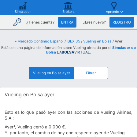
Simulador
Brokers
Aprende
¿Tienes cuenta?
ENTRA
¿Eres nuevo?
REGISTRO
»
Mercado Continuo Español
/
IBEX 35
/
Vueling en Bolsa
/ Ayer
Estás en una página de información sobre Vueling ofrecida por el
Simulador de
Bolsa
LA
BOLSA
VIRTUAL
.
Vueling en Bolsa ayer
Filtrar
Vueling en Bolsa ayer
Esto es lo que pasó ayer con las acciones de Vueling Airlines,
S.A.:
Ayer*, Vueling cerró a 0.000 €.
Y, por tanto, el cambio de hoy con respecto ayer de Vueling